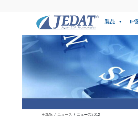
コ
ナ
ン
ビ
テ
ゲ
製品
IP
ン
ー
ツ
シ
に
ョ
移
ン
動
に
移
動
HOME
ニュース
ニュース2012