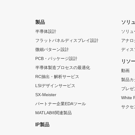
製品
ソリ
半導体設計
ソリュ
フラットパネルディスプレイ設計
アナロ
微細パターン設計
ディス
PCB・パッケージ設計
リソ
半導体製造プロセスの最適化
動画
RC抽出・解析サービス
製品カ
LSIデザインサービス
プレゼ
SX-Meister
White 
パートナー企業EDAツール
サクセ
MATLAB®関連製品
IP製品