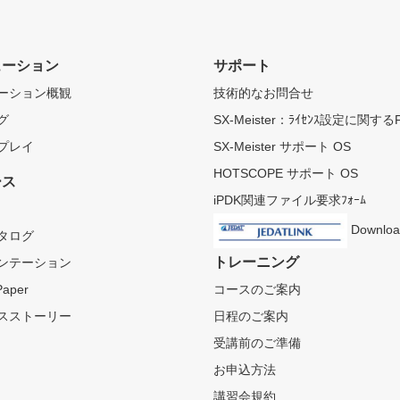
ューション
サポート
ーション概観
技術的なお問合せ
グ
SX-Meister：ﾗｲｾﾝｽ設定に関する
プレイ
SX-Meister サポート OS
HOTSCOPE サポート OS
ース
iPDK関連ファイル要求ﾌｫｰﾑ
Downloa
タログ
トレーニング
ンテーション
Paper
コースのご案内
スストーリー
日程のご案内
受講前のご準備
お申込方法
講習会規約