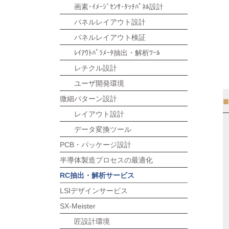
画素･ｲﾒｰｼﾞｾﾝｻ･ﾀｯﾁﾊﾟﾈﾙ設計
パネルレイアウト設計
パネルレイアウト検証
ﾚｲｱｳﾄﾊﾟﾗﾒｰﾀ抽出・解析ﾂｰﾙ
レチクル設計
ユーザ開発環境
微細パターン設計
レイアウト設計
データ変換ツール
PCB・パッケージ設計
半導体製造プロセスの最適化
RC抽出・解析サービス
LSIデザインサービス
SX-Meister
匠設計環境