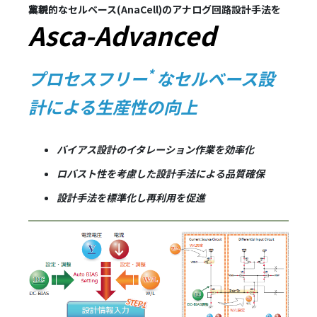
革新的なセルベース(AnaCell)のアナログ回路設計手法を実現
Asca-Advanced
*
プロセスフリー
なセルベース設
計による生産性の向上
バイアス設計のイタレーション作業を効率化
ロバスト性を考慮した設計手法による品質確保
設計手法を標準化し再利用を促進