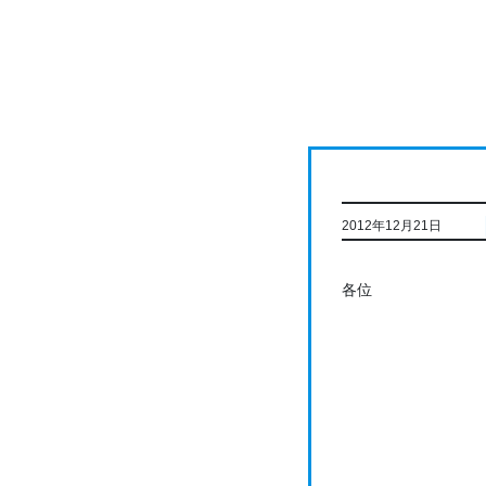
コ
ナ
ン
ビ
テ
ゲ
ン
ー
ツ
シ
に
ョ
移
ン
動
に
移
2012年12月21日
動
各位