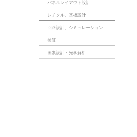
パネルレイアウト設計
レチクル、基板設計
回路設計、シミュレーション
検証
画素設計・光学解析