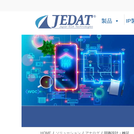
コ
ナ
ン
ビ
テ
ゲ
製品
IP
ン
ー
ツ
シ
に
ョ
移
ン
動
に
移
動
HOME
ソリューション
アナログ
回路設計・検証