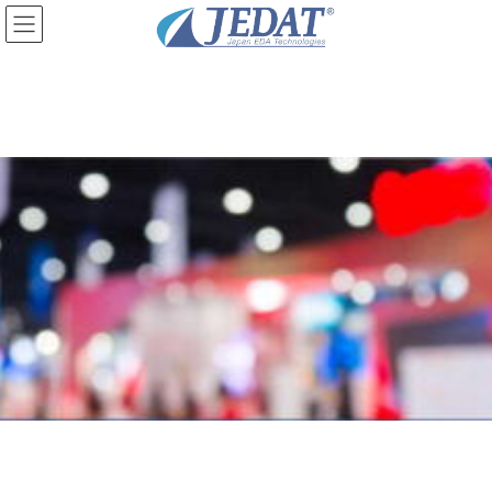
コ
ナ
ン
ビ
テ
ゲ
ン
ー
ツ
シ
に
ョ
移
ン
動
に
移
動