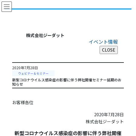
コ
ナ
ン
ビ
テ
ゲ
ン
ー
ツ
シ
に
ョ
株式会社ジーダット
移
ン
イベント情報
動
に
移
動
2020年7月28日
ウェビナー＆セミナー
新型コロナウイルス感染症の影響に伴う弊社開催セミナー延期のお
知らせ
お客様各位
2020年7月28日
株式会社ジーダット
新型コロナウイルス感染症の影響に伴う弊社開催