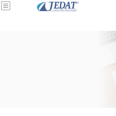
コ
ナ
ン
ビ
テ
ゲ
ン
ー
ツ
シ
に
ョ
移
ン
動
に
移
動