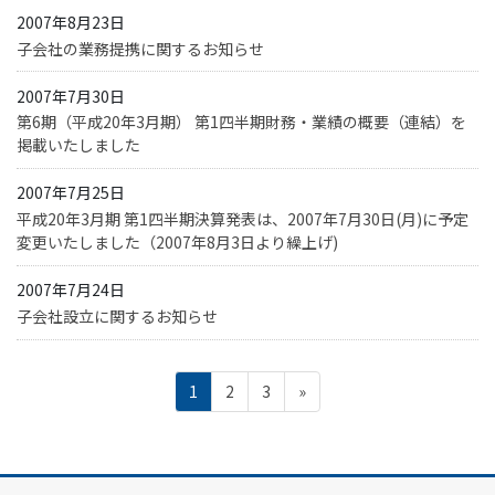
2007年8月23日
子会社の業務提携に関するお知らせ
2007年7月30日
第6期（平成20年3月期） 第1四半期財務・業績の概要（連結）を
掲載いたしました
2007年7月25日
平成20年3月期 第1四半期決算発表は、2007年7月30日(月)に予定
変更いたしました（2007年8月3日より繰上げ)
2007年7月24日
子会社設立に関するお知らせ
投
ペ
ペ
ペ
1
2
3
»
稿
の
ー
ー
ー
ペ
ジ
ジ
ジ
ー
ジ
送
り