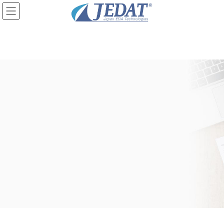
コ
ナ
ン
ビ
テ
ゲ
ン
ー
ツ
シ
に
ョ
移
ン
動
に
移
動