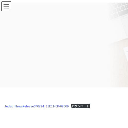
コ
ナ
ン
ビ
テ
ゲ
ン
ー
ツ
シ
に
ョ
移
ン
動
に
移
動
Jedat_NewsRelease070724_1JE11-EP-07009
ダウンロード