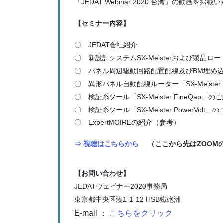
「JEDAT Webinar 2020 台湾」の動画
【セミナー内容】
〇 JEDAT会社紹介
〇 新設計システムSX-Meisterおよび製品ロ
〇 パネル周辺駆動回路配置配線及びBM埋め込み
〇 異形パネル自動配線ルーター「SX-Meister S
〇 検証系ツール「SX-Meister FineQap」の
〇 検証系ツール「SX-Meister PowerVolt」
〇 ExpertMOIREの紹介（参考）
⇒ 視聴はこちらから
（ここから先はZOOM
【お問い合わせ】
JEDATウェビナー2020事務局
東京都中央区湊1-1-12 HSB鐵砲洲
E-mail ：
こちらをクリック