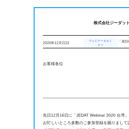
コ
ナ
ン
ビ
テ
ゲ
株式会社ジーダッ
ン
ー
ツ
シ
に
ョ
ウェビナー＆セミ
「JED
2020年12月22日
移
ン
ナー
動
に
移
お客様各位
動
先日12月16日に「JEDAT Webinar 2020
お忙しいところ多数のご参加登録を賜りまして