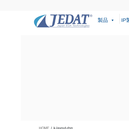
コ
ナ
ン
ビ
テ
ゲ
製品
IP
ン
ー
ツ
シ
に
ョ
移
ン
動
に
移
動
HOME
k-layout-dsn