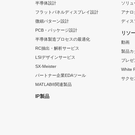
半導体設計
ソリュ
フラットパネルディスプレイ設計
アナロ
微細パターン設計
ディス
PCB・パッケージ設計
リソ
半導体製造プロセスの最適化
動画
RC抽出・解析サービス
製品カ
LSIデザインサービス
プレゼ
SX-Meister
White 
パートナー企業EDAツール
サクセ
MATLAB®関連製品
IP製品