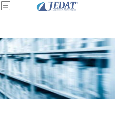
コ
ナ
ン
ビ
テ
ゲ
ン
ー
ツ
シ
に
ョ
移
ン
動
に
移
動