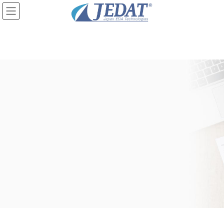
コ
ナ
ン
ビ
テ
ゲ
ン
ー
ツ
シ
に
ョ
移
ン
動
に
移
動