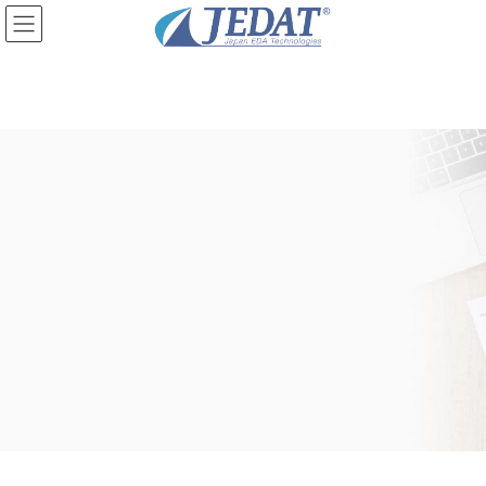
コ
ナ
ン
ビ
テ
ゲ
ン
ー
ツ
シ
に
ョ
移
ン
動
に
移
動