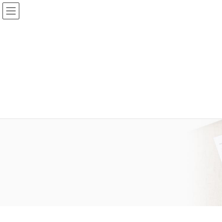
コ
ナ
ン
ビ
テ
ゲ
ン
ー
ツ
シ
に
ョ
移
ン
動
に
移
動