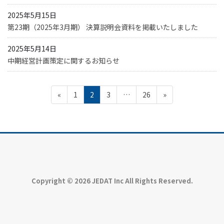
2025年5月15日
第23期（2025年3月期） 決算説明会資料を掲載いたしました
2025年5月14日
中期経営計画策定に関するお知らせ
投
ペ
ペ
ペ
ペ
«
1
2
3
…
26
»
稿
の
ー
ー
ー
ー
ペ
ジ
ジ
ジ
ジ
ー
ジ
送
り
Copyright © 2026 JEDAT Inc All Rights Reserved.