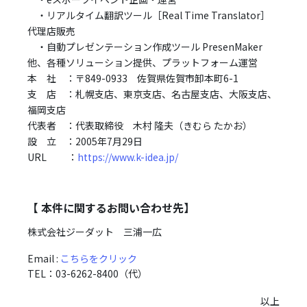
・リアルタイム翻訳ツール［Real Time Translator］
代理店販売
・自動プレゼンテーション作成ツール PresenMaker
他、各種ソリューション提供、プラットフォーム運営
本 社 ：〒849-0933 佐賀県佐賀市卸本町6-1
支 店 ：札幌支店、東京支店、名古屋支店、大阪支店、
福岡支店
代表者 ：代表取締役 木村 隆夫（きむら たかお）
設 立 ：2005年7月29日
URL ：
https://www.k-idea.jp/
【 本件に関するお問い合わせ先】
株式会社ジーダット 三浦一広
Email :
こちらをクリック
TEL：03-6262-8400（代）
以上