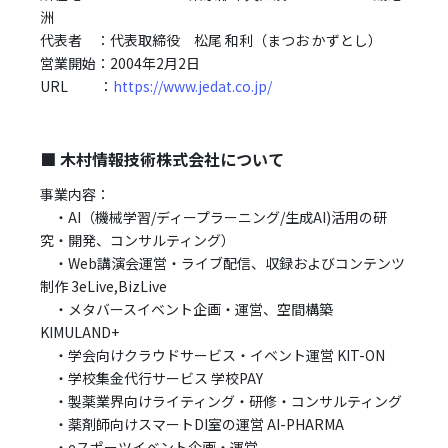
洲
代表者 ：代表取締役 松尾 和利（まつお かずとし）
営業開始：2004年2月2日
URL ：
https://www.jedat.co.jp/
■
木村情報技術株式会社について
事業内容：
・AI（機械学習/ディープラーニング/生成AI)活用の研
究・開発、コンサルティング）
・Web講演会運営・ライブ配信、収録およびコンテンツ
制作 3eLive,BizLive
・メタバースイベント企画・運営、空間構築
KIMULAND+
・学会向けクラウドサービス・イベント運営 KIT-ON
・学校集金代行サービス 学校PAY
・製薬業界向けライティング・研修・コンサルティング
・薬剤師向けスマートDI室の運営 AI-PHARMA
・eスポーツイベント企画・運営