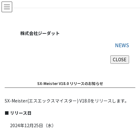
コ
ナ
ン
ビ
テ
ゲ
ン
ー
ツ
シ
株式会社ジーダット
に
ョ
移
ン
NEWS
動
に
移
動
SX-Meister V18.0 リリースのお知らせ
SX-Meister(エスエックスマイスター) V18.0をリリースします。
■
リリース日
2024年12月25日（水）