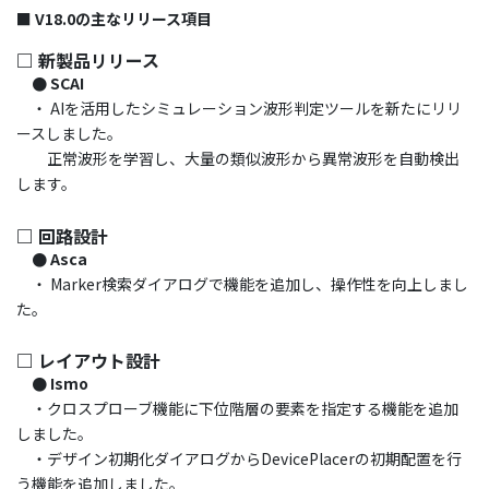
■ V18.0の主なリリース項目
□ 新製品リリース
● SCAI
・ AIを活用したシミュレーション波形判定ツールを新たにリリ
ースしました。
正常波形を学習し、大量の類似波形から異常波形を自動検出
します。
□ 回路設計
● Asca
・ Marker検索ダイアログで機能を追加し、操作性を向上しまし
た。
□ レイアウト設計
● Ismo
・クロスプローブ機能に下位階層の要素を指定する機能を追加
しました。
・デザイン初期化ダイアログからDevicePlacerの初期配置を行
う機能を追加しました。