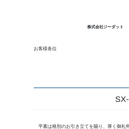
コ
ナ
ン
ビ
テ
ゲ
ン
ー
株式会社ジーダット
ツ
シ
に
ョ
移
ン
お客様各位
動
に
移
動
SX
平素は格別のお引き立てを賜り、厚く御礼