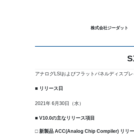
コ
ナ
ン
ビ
テ
ゲ
ン
ー
株式会社ジーダット
ツ
シ
に
ョ
移
ン
動
に
S
移
動
アナログLSIおよびフラットパネルディスプレイ向
■
リリース日
2021年 6月30日（水）
■ V10.0の主なリリース項目
□ 新製品 ACC(Analog Chip Compiler) リリ