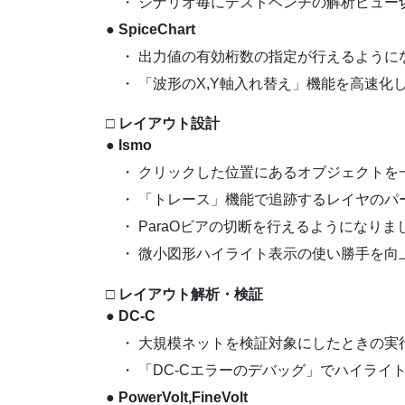
・ シナリオ毎にテストベンチの解析ビュー
● SpiceChart
・ 出力値の有効桁数の指定が行えるように
・ 「波形のX,Y軸入れ替え」機能を高速化し
□ レイアウト設計
● Ismo
・ クリックした位置にあるオブジェクトを
・ 「トレース」機能で追跡するレイヤのパ
・ ParaOビアの切断を行えるようになりま
・ 微小図形ハイライト表示の使い勝手を向
□ レイアウト解析・検証
●
DC-C
・ 大規模ネットを検証対象にしたときの実
・ 「DC-Cエラーのデバッグ」でハイライ
● PowerVolt,FineVolt