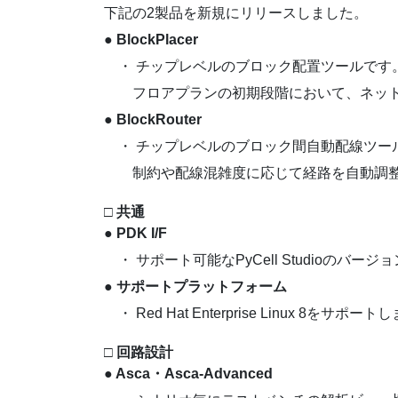
下記の2製品を新規にリリースしました。
● BlockPlacer
・ チップレベルのブロック配置ツールです
フロアプランの初期段階において、ネットリ
● BlockRouter
・ チップレベルのブロック間自動配線ツー
制約や配線混雑度に応じて経路を自動調整し
□ 共通
● PDK I/F
・ サポート可能なPyCell Studioのバー
● サポートプラットフォーム
・ Red Hat Enterprise Linux 8をサポー
□ 回路設計
● Asca・Asca-Advanced