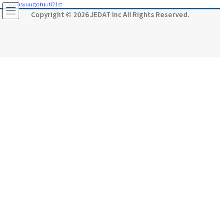
コ
ナ
syousyuugotuuti21st
ン
ビ
Copyright © 2026 JEDAT Inc All Rights Reserved.
テ
ゲ
ン
ー
ツ
シ
に
ョ
移
ン
動
に
移
動