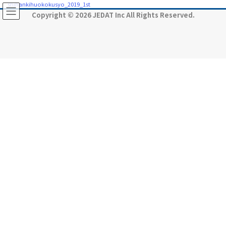
コ
ナ
shihankihuokokusyo_2019_1st
ン
ビ
Copyright © 2026 JEDAT Inc All Rights Reserved.
テ
ゲ
ン
ー
ツ
シ
に
ョ
移
ン
動
に
移
動