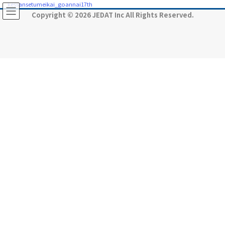
コ
ナ
kessansetumeikai_goannai17th
ン
ビ
Copyright © 2026 JEDAT Inc All Rights Reserved.
テ
ゲ
ン
ー
ツ
シ
に
ョ
移
ン
動
に
移
動