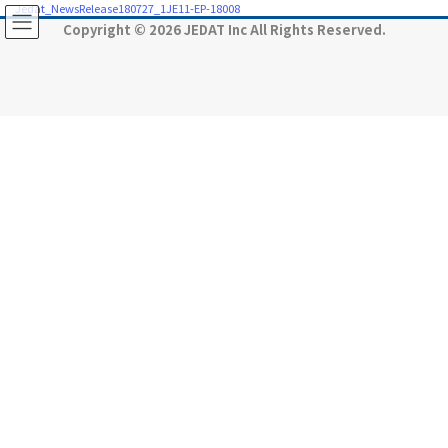
コ
ナ
Jedat_NewsRelease180727_1JE11-EP-18008
ン
ビ
Copyright © 2026 JEDAT Inc All Rights Reserved.
テ
ゲ
ン
ー
ツ
シ
に
ョ
移
ン
動
に
移
動