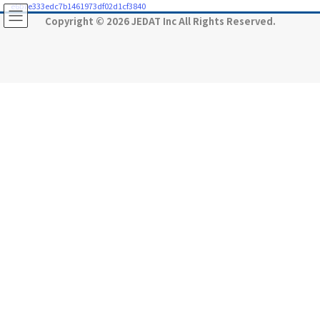
コ
ナ
e6b7e333edc7b1461973df02d1cf3840
ン
ビ
Copyright © 2026 JEDAT Inc All Rights Reserved.
テ
ゲ
ン
ー
ツ
シ
に
ョ
移
ン
動
に
移
動