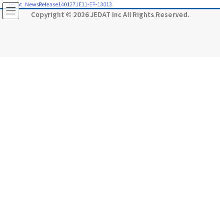
コ
ナ
Jedat_NewsRelease140127JE11-EP-13013
ン
ビ
Copyright © 2026 JEDAT Inc All Rights Reserved.
テ
ゲ
ン
ー
ツ
シ
に
ョ
移
ン
動
に
移
動