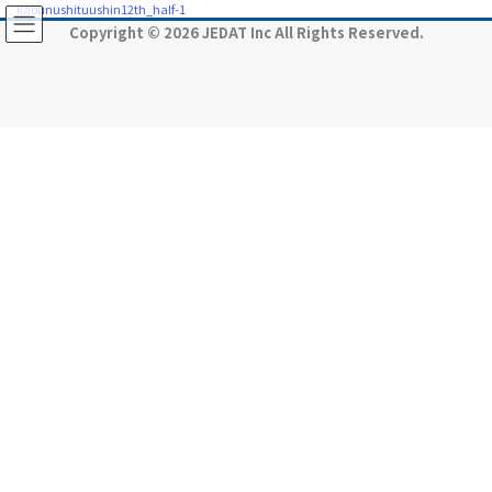
コ
ナ
kabunushituushin12th_half-1
ン
ビ
Copyright © 2026 JEDAT Inc All Rights Reserved.
テ
ゲ
ン
ー
ツ
シ
に
ョ
移
ン
動
に
移
動