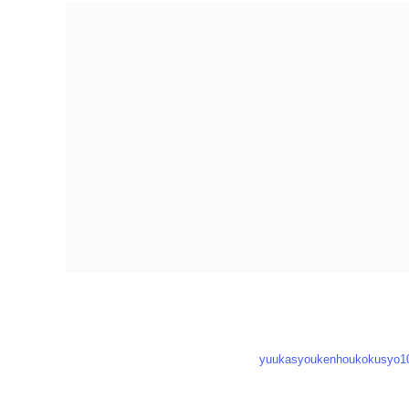
コ
ナ
ン
ビ
テ
ゲ
ン
ー
ツ
シ
に
ョ
移
ン
動
に
移
動
yuukasyoukenhoukokusyo1