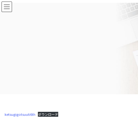
コ
ナ
ン
ビ
テ
ゲ
ン
ー
ツ
シ
に
ョ
移
ン
動
に
移
動
ketsugigotsuuti6th
ダウンロード