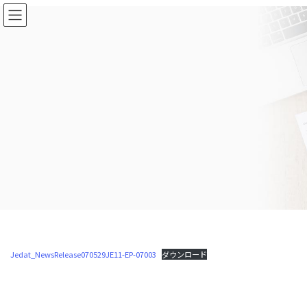
コ
ナ
ン
ビ
テ
ゲ
ン
ー
ツ
シ
に
ョ
移
ン
動
に
移
動
Jedat_NewsRelease070529JE11-EP-07003
ダウンロード