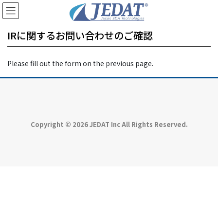
コ
ナ
ン
ビ
テ
ゲ
IRに関するお問い合わせのご確認
ン
ー
ツ
シ
に
ョ
Please fill out the form on the previous page.
移
ン
動
に
移
動
Copyright © 2026 JEDAT Inc All Rights Reserved.