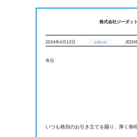
コ
ナ
ン
ビ
テ
ゲ
株式会社ジーダッ
ン
ー
ツ
シ
に
ョ
2024年4月12日
JED
お知らせ
移
ン
動
に
各位
移
動
いつも格別のお引き⽴てを賜り、厚く御