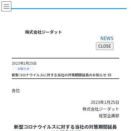
コ
ナ
ン
ビ
テ
ゲ
ン
ー
ツ
シ
株式会社ジーダット
に
ョ
NEWS
移
ン
動
に
移
動
2023年1月25日
お知らせ
新型コロナウイルスに対する当社の対策期間延長のお知らせ 35
各位
2023年1月25日
株式会社ジーダット
経営企画部
新型コロナウイルスに対する当社の対策期間延長