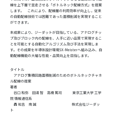
線を上下層で並走させる「ボトルネック配線方式」を提案
します。 これにより、配線層の利用効率が向上し，従来
の自動配線技術では困難であった面積削減を実現すること
ができます。
本成果により、ジーダットが目指している、アナログチッ
プ及びブロック内の配線を、人手に近い品質で実現するこ
とを可能とする自動化アルゴリズム及び手法を実現しま
す。その成果を半導体設計環境SX-Meisterへ組み込み、自
動配線機能の大幅な性能・品質向上を目指します。
タイトル
アナログ集積回路面積削減のためのボトルネックチャネ
ル配線の提案
著者
谷口 和弥 田湯 智 高橋 篤司 東京工業大学 工学
院 情報通信系
轟 祐吉 南 誠 株式会社ジーダッ
ト