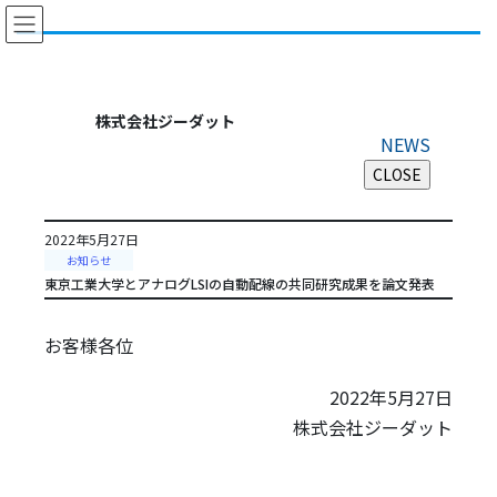
コ
ナ
ン
ビ
テ
ゲ
ン
ー
ツ
シ
株式会社ジーダット
に
ョ
NEWS
移
ン
動
に
移
動
2022年5月27日
お知らせ
東京工業大学とアナログLSIの自動配線の共同研究成果を論文発表
お客様各位
2022年5月27日
株式会社ジーダット