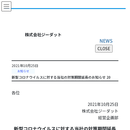
コ
ナ
ン
ビ
テ
ゲ
ン
ー
ツ
シ
に
ョ
株式会社ジーダット
移
ン
NEWS
動
に
移
動
2021年10月25日
お知らせ
新型コロナウイルスに対する当社の対策期間延長のお知らせ 20
各位
2021年10月25日
株式会社ジーダット
経営企画部
新型コロナウイルスに対する当社の対策期間延長