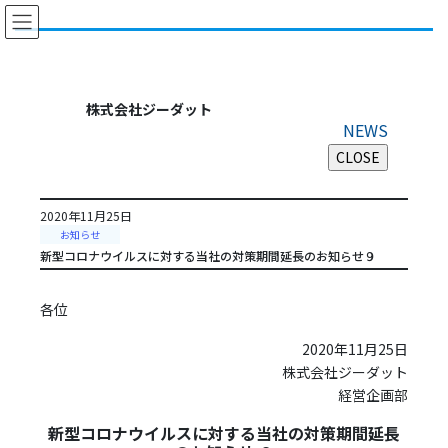
コ
ナ
ン
ビ
テ
ゲ
ン
ー
ツ
シ
株式会社ジーダット
に
ョ
NEWS
移
ン
動
に
移
動
2020年11月25日
お知らせ
新型コロナウイルスに対する当社の対策期間延長のお知らせ９
各位
2020年11月25日
株式会社ジーダット
経営企画部
新型コロナウイルスに対する当社の対策期間延長