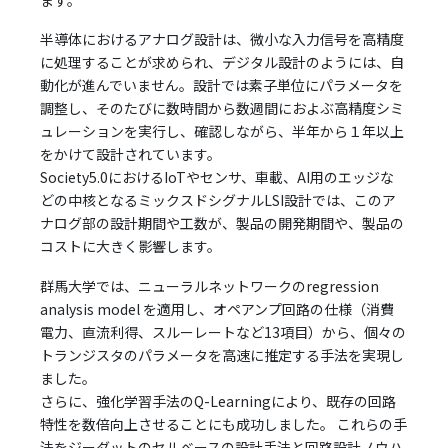
半導体におけるアナログ設計は、微小な入力信号を高精度
に処理することが求められ、デジタル設計のようには、自
動化が進んでいません。設計では素子単位にパラメータを
調整し、そのたびに数時間から数週間におよぶ高精度シミ
ュレーションを実行し、確認しながら、半年から１年以上
をかけて設計されています。
Society5.0におけるIoTやセンサ、車載、AI用のエッジな
どの中核となるミックスドシグナルLSI設計では、このア
ナログ部の設計期間や工数が、製品の開発期間や、製品の
コストに大きく影響します。
群馬大学では、ニューラルネットワークのregression
analysis model を適用し、オペアンプ回路の仕様（消費
電力、直流利得、スルーレートなど13項目）から、個々の
トランジスタのパラメータを高速に推定する手法を実現し
ました。
さらに、強化学習手法のQ-Learningにより、既存の回路
特性を数倍向上させることにも成功しました。 これらの手
法をジーダットのセルベースの設計手法と回路設計ノウハ