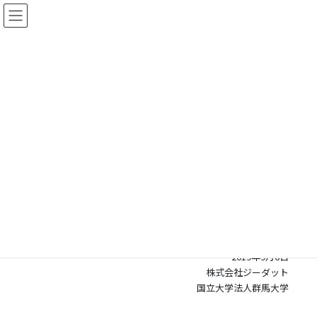
コ
ナ
ン
ビ
テ
ゲ
ン
ー
ツ
シ
株式会社ジーダット
に
ョ
NEWS
移
ン
動
に
移
動
2019年9月6日
お知らせ
ジーダット、群馬大学と共同で、AI技術によるカスタムLSI設計環境
の構築へ
報道機関各位
2019年9月6日
株式会社ジーダット
国立大学法人群馬大学