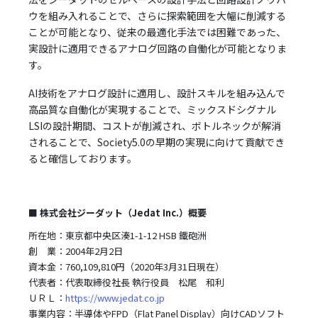
ウを組み入れることで、さらに探索範囲を大幅に削減する
ことが可能となり、従来の最適化手法では困難であった、
実設計に適用できるアナログ回路の自働化が可能となりま
す。
AI技術をアナログ設計に適用し、設計スキルを組み込んで
高品質な自働化が実現することで、ミックスドシグナル
LSIの設計期間、コストが削減され、ボトルネックが解消
されることで、Society5.0の早期の実現に向けて貢献でき
ると確信しております。
■ 株式会社ジーダット（Jedat Inc.）概要
所在地：東京都中央区湊1-1-12 HSB 鐵砲洲
創 業：2004年2月2日
資本金：760,109,810円（2020年3月31日現在）
代表者：代表取締役社長 執行役員 松尾 和利
ＵＲＬ：
https://www.jedat.co.jp
事業内容：半導体やFPD（Flat Panel Display）向けCADソフト