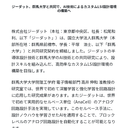
ジーダット、群馬大学と共同で、AI技術によるカスタムLSI設計環境
の構築へ
株式会社ジーダット（本社：東京都中央区、社長：松尾和
利、以下「ジーダット」）は、国立大学法人群馬大学（本
部所在地：群馬県前橋市、学長：平塚 浩士、以下「群馬
大学」）と共同研究契約を締結しました。ジーダットの半
導体設計技術と群馬大学のAI技術との共同研究により、設
計スキルを組み込んだ、高効率なカスタムLSI設計環境の
構築を目指します。
群馬大学大学院理工学府 電子情報部門 高井 伸和 准教授の
研究室では、世界で初めて深層学習と強化学習を回路設計
に応用した研究成果があります。またジーダットは、世界
で初めて実用的なセルベース単位（AnaCell）のアナログ
回路設計手法を実現しています。このセルベース手法に、
設計ノウハウを学習させたAIを適用することで、ブロック
レベルのアナログ回路設計を自動化することが可能となり
ます。