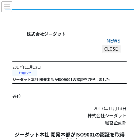
コ
ナ
ン
ビ
テ
ゲ
ン
ー
ツ
シ
株式会社ジーダット
に
ョ
NEWS
移
ン
動
に
移
動
2017年11月13日
お知らせ
ジーダット本社 開発本部がISO9001の認証を取得しました
各位
2017年11月13日
株式会社ジーダット
経営企画部
ジーダット本社 開発本部がISO9001の認証を取得