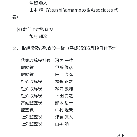
津留 眞人
山本 靖（Yasushi Yamamoto & Associates 代
表）
(4) 辞任予定監査役
飯村 雄次
２． 取締役及び監査役一覧 （平成25年6月19日付予定）
代表取締役社長 河内 一往
取締役 伊藤 俊彦
取締役 田口 康弘
社外取締役 福永 正之
社外取締役 松井 義雄
社外取締役 下田 貞之
常勤監査役 鈴木 想一
監査役 中村 隆夫
社外監査役 津留 眞人
社外監査役 山本 靖
以上