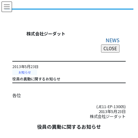
コ
ナ
ン
ビ
テ
ゲ
ン
ー
ツ
シ
株式会社ジーダット
に
ョ
NEWS
移
ン
動
に
移
動
2013年5月23日
お知らせ
役員の異動に関するお知らせ
各位
(JE11-EP-13005)
2013年5月23日
株式会社ジーダット
役員の異動に関するお知らせ