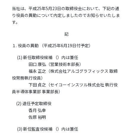
当社は、平成25年5月23日の取締役会において、下記の通
り役員の異動について内定しましたのでお知らせいたしま
す。
記
１. 役員の異動 （平成25年6月19日付予定）
(1) 新任取締役候補 （）内は兼任
田口 康弘（営業技術本部長）
福永 正之（株式会社アルゴグラフィックス 取締
役常務執行役員）
下田 貞之（セイコーインスツル株式会社 執行役
員半導体事業部 事業部長）
(2) 退任予定取締役
香月 弘幸
佐原 裕明
(3) 新任監査役候補 （）内は兼任