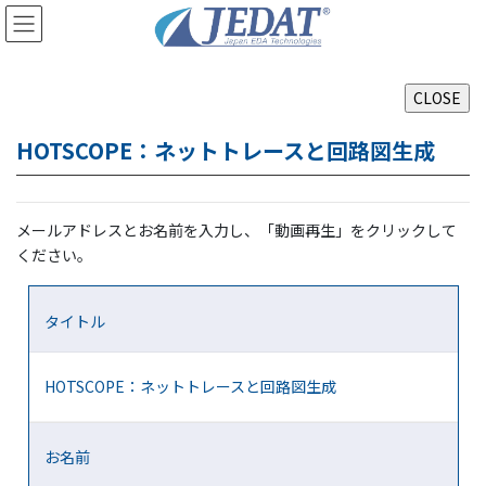
コ
ナ
ン
ビ
テ
ゲ
ン
ー
ツ
シ
に
ョ
HOTSCOPE：ネットトレースと回路図生成
移
ン
動
に
移
動
メールアドレスとお名前を入力し、「動画再生」をクリックして
ください。
タイトル
HOTSCOPE：ネットトレースと回路図生成
お名前