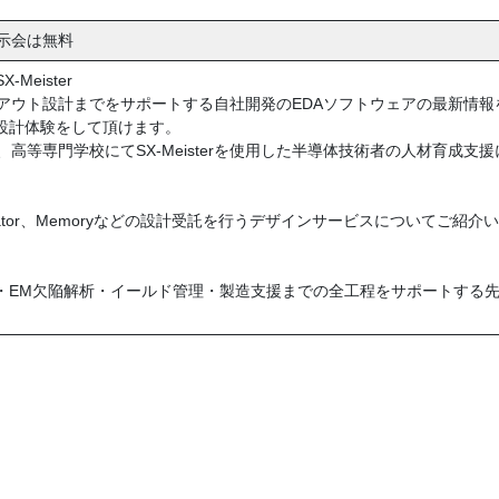
示会は無料
-Meister
らレイアウト設計までをサポートする自社開発のEDAソフトウェアの最新情
Iの設計体験をして頂けます。
等専門学校にてSX-Meisterを使用した半導体技術者の人材育成支
cillator、Memoryなどの設計受託を行うデザインサービスについてご紹
計・EM欠陥解析・イールド管理・製造支援までの全工程をサポートする先