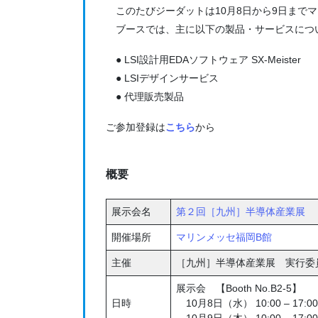
このたびジーダットは10月8日から9日まで
ブースでは、主に以下の製品・サービスについ
● LSI設計用EDAソフトウェア SX-Meister
● LSIデザインサービス
● 代理販売製品
ご参加登録は
こちら
から
概要
展示会名
第２回［九州］半導体産業展
開催場所
マリンメッセ福岡B館
主催
［九州］半導体産業展 実行委
展示会 【Booth No.B2-5】
日時
10月8日（水） 10:00 – 17:0
10月9日（木） 10:00 – 17:0