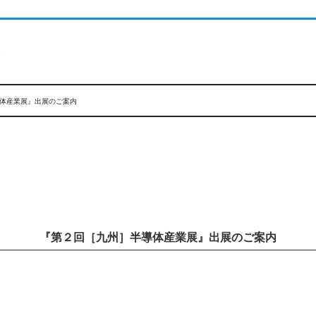
ト
体産業展』出展のご案内
『第２回［九州］半導体産業展
』出展のご案内