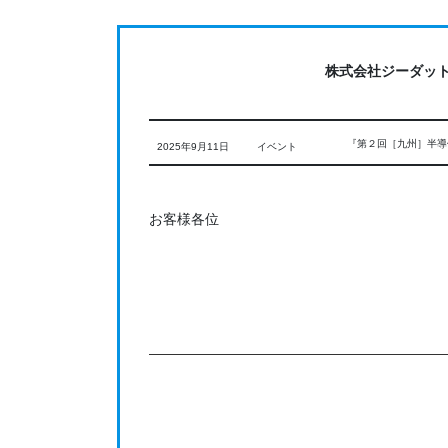
コ
ナ
ン
ビ
テ
ゲ
株式会社ジーダッ
ン
ー
ツ
シ
に
ョ
『第２回［九州］半導
2025年9月11日
イベント
移
ン
動
に
移
お客様各位
動