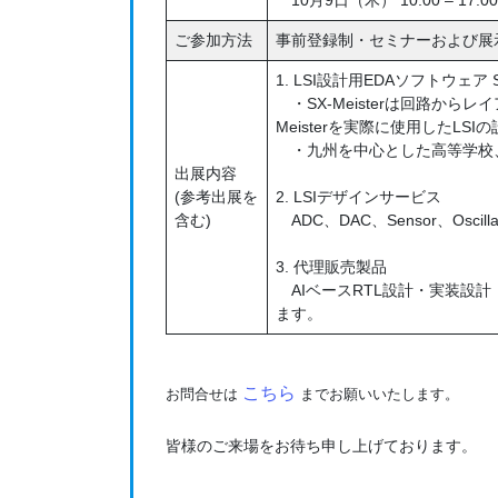
ご参加方法
事前登録制・セミナーおよび展
1. LSI設計用EDAソフトウェア SX
・SX-Meisterは回路か
Meisterを実際に使用したLS
・九州を中心とした高等学校、高
出展内容
(参考出展を
2. LSIデザインサービス
含む)
ADC、DAC、Sensor、Os
3. 代理販売製品
AIベースRTL設計・実装設
ます。
こちら
お問合せは
までお願いいたします。
皆様のご来場をお待ち申し上げております。