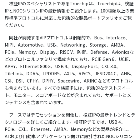
検証IPのスペシャリストであるTruechipは、Truechipは、検証
IPとNOCシリコンIPの最新情報をご紹介します。100種類以上の業
界標準プロトコルに対応した包括的な製品ポートフォリオをご覧
ください。
同社が開発するVIPプロトコルは網羅的で、Bus、Interface、
MIPI、Automotive、USB、Networking、Storage、AMBA、
PCIe、Memory、Display、RISC V、防衛、Defense、Avionicsな
どのプロトコルファミリで構成されており、PCIE Gen 6、UCIE、
APHY、Ethernet 800G、USB 4、Display Port、CXL 3.0、
TileLink、DDR5、LPDDR5、AXI 5、RI5CY、JESD204 C、AHB、
CSI、DSI、CPHY、DPHY、Spacewire、ARINC などのプロトコル
も含まれています。すべての検証IPには、包括的なテストスイー
ト、モニター、スコアボードなどが含まれており、サポートとメ
ンテナンスも含まれています。
ブースではデモセッションを開催し、検証IPの最新トレンドとテ
クノロジーを詳しくご紹介します。検証IPデモでは、USB 4、
PCIe、CXL、Ethernet、AMBA、Memoryなどの製品が紹介し、
AI および自動車アプリケーション向けに設計されたNOCシリコン