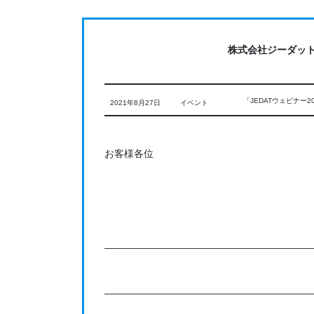
コ
ナ
ン
ビ
テ
ゲ
株式会社ジーダッ
ン
ー
ツ
シ
に
ョ
「JEDATウェビナー2
2021年8月27日
イベント
移
ン
動
に
移
お客様各位
動