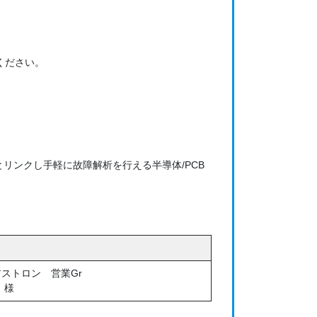
ください。
とリンクし手軽に故障解析を行える半導体/PCB
ストロン 営業Gr
 様