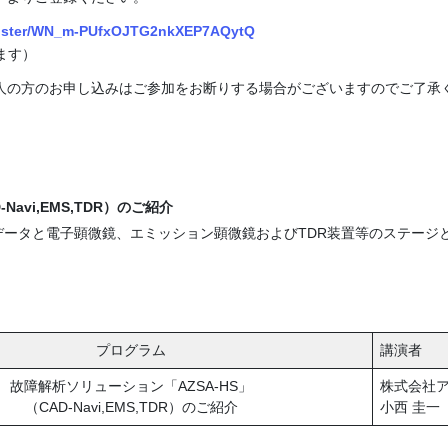
egister/WN_m-PUfxOJTG2nkXEP7AQytQ
ます）
人の方のお申し込みはご参加をお断りする場合がございますのでご了承
Navi,EMS,TDR）のご紹介
Dデータと電子顕微鏡、エミッション顕微鏡およびTDR装置等のステージ
プログラム
講演者
故障解析ソリューション「AZSA-HS」
株式会社ア
（CAD-Navi,EMS,TDR）のご紹介
小西 圭一