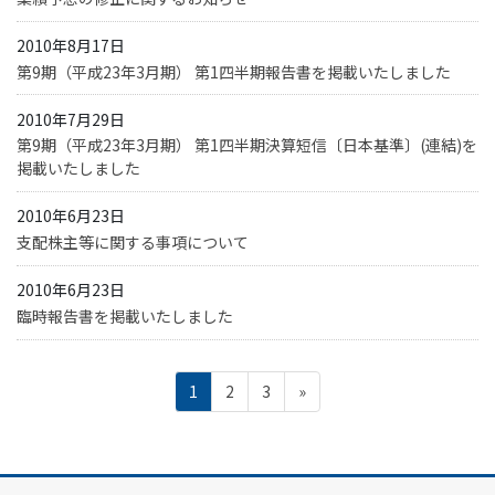
2010年8月17日
第9期（平成23年3月期） 第1四半期報告書を掲載いたしました
2010年7月29日
第9期（平成23年3月期） 第1四半期決算短信〔日本基準〕(連結)を
掲載いたしました
2010年6月23日
支配株主等に関する事項について
2010年6月23日
臨時報告書を掲載いたしました
投
ペ
ペ
ペ
1
2
3
»
稿
の
ー
ー
ー
ペ
ジ
ジ
ジ
ー
ジ
送
り