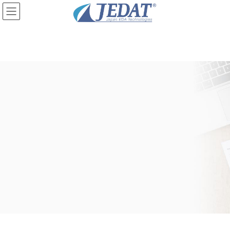
コ
ナ
ン
ビ
テ
ゲ
ン
ー
ツ
シ
に
ョ
移
ン
動
に
移
動