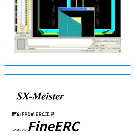
面向FPD的ERC工具
FineERC
SX-Meister